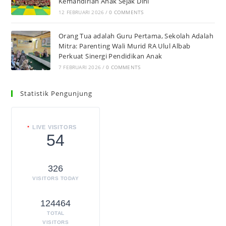
Kemandirian Anak Sejak Dini
12 FEBRUARI 2026
/
0 COMMENTS
Orang Tua adalah Guru Pertama, Sekolah Adalah
Mitra: Parenting Wali Murid RA Ulul Albab
Perkuat Sinergi Pendidikan Anak
7 FEBRUARI 2026
/
0 COMMENTS
Statistik Pengunjung
LIVE VISITORS
54
326
VISITORS TODAY
124464
TOTAL
VISITORS