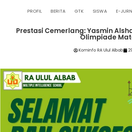
PROFIL
BERITA
GTK
SISWA
E-JUR
Prestasi Cemerlang: Yasmin Alsha
Olimpiade Ma
Kominfo RA Ulul Albab
2