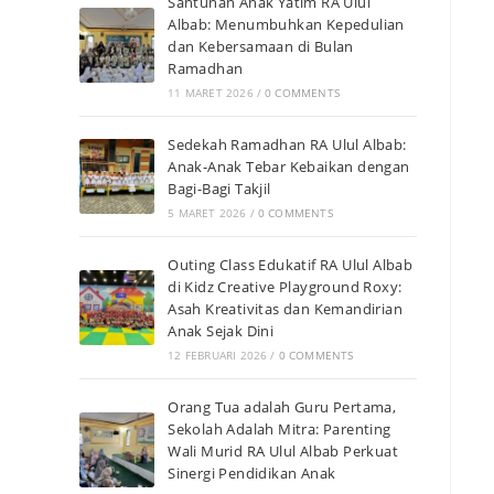
Santunan Anak Yatim RA Ulul
Albab: Menumbuhkan Kepedulian
dan Kebersamaan di Bulan
Ramadhan
11 MARET 2026
/
0 COMMENTS
Sedekah Ramadhan RA Ulul Albab:
Anak-Anak Tebar Kebaikan dengan
Bagi-Bagi Takjil
5 MARET 2026
/
0 COMMENTS
Outing Class Edukatif RA Ulul Albab
di Kidz Creative Playground Roxy:
Asah Kreativitas dan Kemandirian
Anak Sejak Dini
12 FEBRUARI 2026
/
0 COMMENTS
Orang Tua adalah Guru Pertama,
Sekolah Adalah Mitra: Parenting
Wali Murid RA Ulul Albab Perkuat
Sinergi Pendidikan Anak