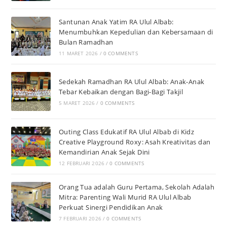
Santunan Anak Yatim RA Ulul Albab:
Menumbuhkan Kepedulian dan Kebersamaan di
Bulan Ramadhan
11 MARET 2026
/
0 COMMENTS
Sedekah Ramadhan RA Ulul Albab: Anak-Anak
Tebar Kebaikan dengan Bagi-Bagi Takjil
5 MARET 2026
/
0 COMMENTS
Outing Class Edukatif RA Ulul Albab di Kidz
Creative Playground Roxy: Asah Kreativitas dan
Kemandirian Anak Sejak Dini
12 FEBRUARI 2026
/
0 COMMENTS
Orang Tua adalah Guru Pertama, Sekolah Adalah
Mitra: Parenting Wali Murid RA Ulul Albab
Perkuat Sinergi Pendidikan Anak
7 FEBRUARI 2026
/
0 COMMENTS