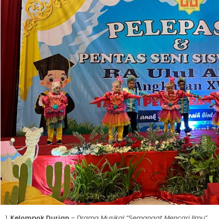
Kelompok Durian
–
Drama Musikal “Semangat Mencari Ilmu”