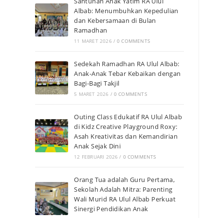
Santunan Anak Yatim RA Ulul
Albab: Menumbuhkan Kepedulian
dan Kebersamaan di Bulan
Ramadhan
11 MARET 2026
/
0 COMMENTS
Sedekah Ramadhan RA Ulul Albab:
Anak-Anak Tebar Kebaikan dengan
Bagi-Bagi Takjil
5 MARET 2026
/
0 COMMENTS
Outing Class Edukatif RA Ulul Albab
di Kidz Creative Playground Roxy:
Asah Kreativitas dan Kemandirian
Anak Sejak Dini
12 FEBRUARI 2026
/
0 COMMENTS
Orang Tua adalah Guru Pertama,
Sekolah Adalah Mitra: Parenting
Wali Murid RA Ulul Albab Perkuat
Sinergi Pendidikan Anak