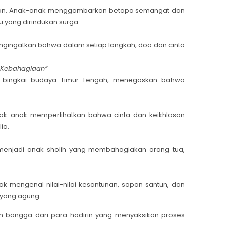
pan. Anak-anak menggambarkan betapa semangat dan
 yang dirindukan surga.
gingatkan bahwa dalam setiap langkah, doa dan cinta
 Kebahagiaan”
am bingkai budaya Timur Tengah, menegaskan bahwa
k-anak memperlihatkan bahwa cinta dan keikhlasan
ia.
 menjadi anak sholih yang membahagiakan orang tua,
 mengenal nilai-nilai kesantunan, sopan santun, dan
i yang agung.
 bangga dari para hadirin yang menyaksikan proses