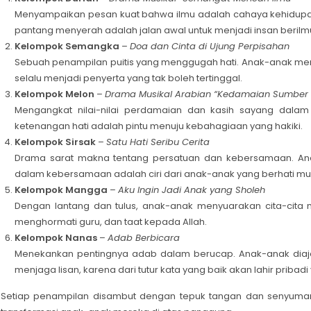
Menyampaikan pesan kuat bahwa ilmu adalah cahaya kehidu
pantang menyerah adalah jalan awal untuk menjadi insan berilmu
Kelompok Semangka
–
Doa dan Cinta di Ujung Perpisahan
Sebuah penampilan puitis yang menggugah hati. Anak-anak men
selalu menjadi penyerta yang tak boleh tertinggal.
Kelompok Melon
–
Drama Musikal Arabian “Kedamaian Sumber
Mengangkat nilai-nilai perdamaian dan kasih sayang dal
ketenangan hati adalah pintu menuju kebahagiaan yang hakiki.
Kelompok Sirsak
–
Satu Hati Seribu Cerita
Drama sarat makna tentang persatuan dan kebersamaan. Ana
dalam kebersamaan adalah ciri dari anak-anak yang berhati mul
Kelompok Mangga
–
Aku Ingin Jadi Anak yang Sholeh
Dengan lantang dan tulus, anak-anak menyuarakan cita-cita
menghormati guru, dan taat kepada Allah.
Kelompok Nanas
–
Adab Berbicara
Menekankan pentingnya adab dalam berucap. Anak-anak diajak
menjaga lisan, karena dari tutur kata yang baik akan lahir pribad
Setiap penampilan disambut dengan tepuk tangan dan senyuman