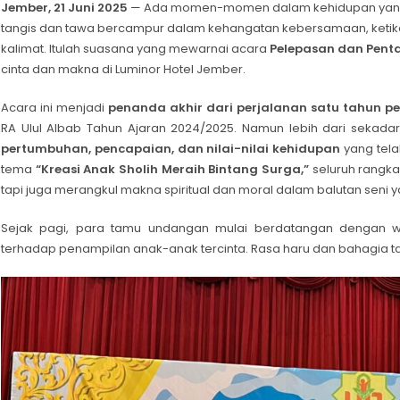
Jember, 21 Juni 2025
— Ada momen-momen dalam kehidupan yang t
tangis dan tawa bercampur dalam kehangatan kebersamaan, ketika
kalimat. Itulah suasana yang mewarnai acara
Pelepasan dan Pentas
cinta dan makna di Luminor Hotel Jember.
Acara ini menjadi
penanda akhir dari perjalanan satu tahun p
RA Ulul Albab Tahun Ajaran 2024/2025. Namun lebih dari sekad
pertumbuhan, pencapaian, dan nilai-nilai kehidupan
yang tela
tema
“Kreasi Anak Sholih Meraih Bintang Surga,”
seluruh rangka
tapi juga merangkul makna spiritual dan moral dalam balutan seni y
Sejak pagi, para tamu undangan mulai berdatangan dengan w
terhadap penampilan anak-anak tercinta. Rasa haru dan bahagia 