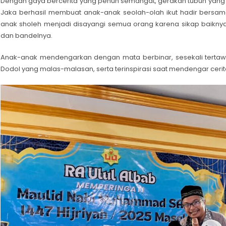
Dengan gaya bercerita yang penuh semangat, gerakan tubuh yang 
Jaka berhasil membuat anak-anak seolah-olah ikut hadir bers
anak sholeh menjadi disayangi semua orang karena sikap baiknya, 
dan bandelnya.
Anak-anak mendengarkan dengan mata berbinar, sesekali tertawa 
Dodol yang malas-malasan, serta terinspirasi saat mendengar cerit