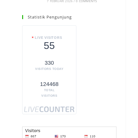
7 FEBRUARI 2026
/
0 COMMENTS
Statistik Pengunjung
LIVE VISITORS
55
330
VISITORS TODAY
124468
TOTAL
VISITORS