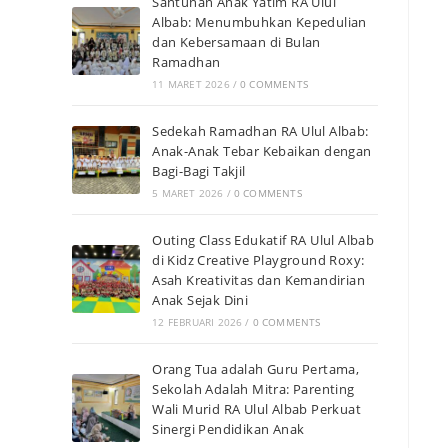
Santunan Anak Yatim RA Ulul
Albab: Menumbuhkan Kepedulian
dan Kebersamaan di Bulan
Ramadhan
11 MARET 2026
/
0 COMMENTS
Sedekah Ramadhan RA Ulul Albab:
Anak-Anak Tebar Kebaikan dengan
Bagi-Bagi Takjil
5 MARET 2026
/
0 COMMENTS
Outing Class Edukatif RA Ulul Albab
di Kidz Creative Playground Roxy:
Asah Kreativitas dan Kemandirian
Anak Sejak Dini
12 FEBRUARI 2026
/
0 COMMENTS
Orang Tua adalah Guru Pertama,
Sekolah Adalah Mitra: Parenting
Wali Murid RA Ulul Albab Perkuat
Sinergi Pendidikan Anak