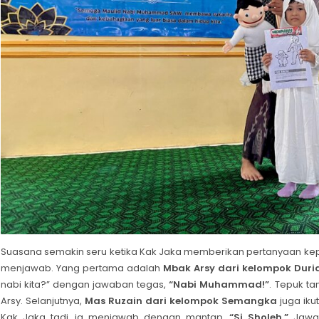
Suasana semakin seru ketika Kak Jaka memberikan pertanyaan kep
menjawab. Yang pertama adalah
Mbak Arsy dari kelompok Duri
nabi kita?” dengan jawaban tegas,
“Nabi Muhammad!”
. Tepuk 
Arsy. Selanjutnya,
Mas Ruzain dari kelompok Semangka
juga iku
Kak Jaka tadi, ia menjawab dengan mantap,
“Si Sholeh.”
Jawab