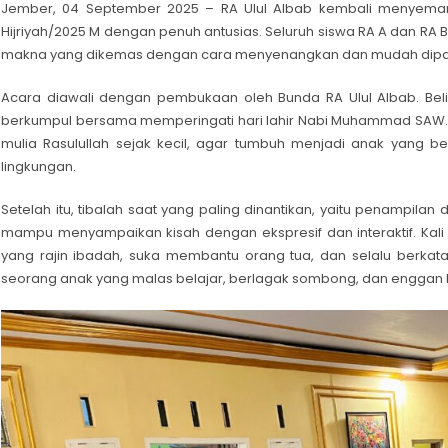
Jember, 04 September 2025 – RA Ulul Albab kembali menyema
Hijriyah/2025 M dengan penuh antusias. Seluruh siswa RA A dan RA 
makna yang dikemas dengan cara menyenangkan dan mudah dipa
Acara diawali dengan pembukaan oleh Bunda RA Ulul Albab. Bel
berkumpul bersama memperingati hari lahir Nabi Muhammad SAW. 
mulia Rasulullah sejak kecil, agar tumbuh menjadi anak yang 
lingkungan.
Setelah itu, tibalah saat yang paling dinantikan, yaitu penampila
mampu menyampaikan kisah dengan ekspresif dan interaktif. Kali
yang rajin ibadah, suka membantu orang tua, dan selalu berkata j
seorang anak yang malas belajar, berlagak sombong, dan enggan 