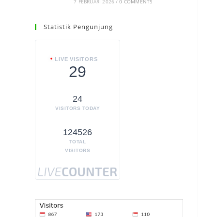
7 FEBRUARI 2026
/
0 COMMENTS
Statistik Pengunjung
LIVE VISITORS
29
24
VISITORS TODAY
124526
TOTAL
VISITORS