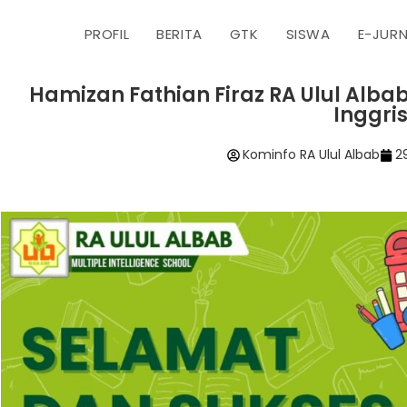
PROFIL
BERITA
GTK
SISWA
E-JUR
Hamizan Fathian Firaz RA Ulul Alb
Inggri
Kominfo RA Ulul Albab
2