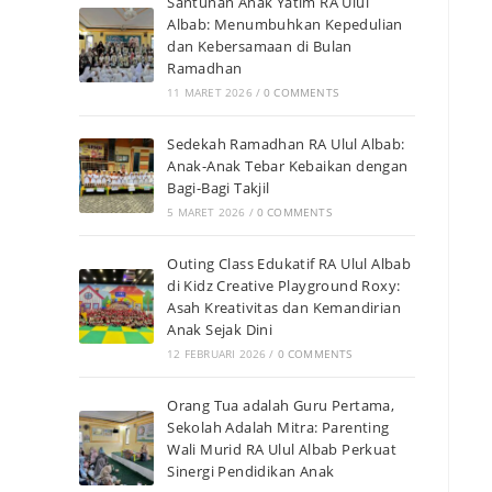
Santunan Anak Yatim RA Ulul
Albab: Menumbuhkan Kepedulian
dan Kebersamaan di Bulan
Ramadhan
11 MARET 2026
/
0 COMMENTS
Sedekah Ramadhan RA Ulul Albab:
Anak-Anak Tebar Kebaikan dengan
Bagi-Bagi Takjil
5 MARET 2026
/
0 COMMENTS
Outing Class Edukatif RA Ulul Albab
di Kidz Creative Playground Roxy:
Asah Kreativitas dan Kemandirian
Anak Sejak Dini
12 FEBRUARI 2026
/
0 COMMENTS
Orang Tua adalah Guru Pertama,
Sekolah Adalah Mitra: Parenting
Wali Murid RA Ulul Albab Perkuat
Sinergi Pendidikan Anak