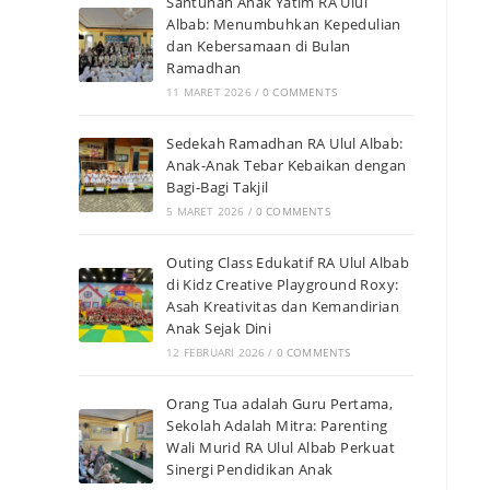
Santunan Anak Yatim RA Ulul
Albab: Menumbuhkan Kepedulian
dan Kebersamaan di Bulan
Ramadhan
11 MARET 2026
/
0 COMMENTS
Sedekah Ramadhan RA Ulul Albab:
Anak-Anak Tebar Kebaikan dengan
Bagi-Bagi Takjil
5 MARET 2026
/
0 COMMENTS
Outing Class Edukatif RA Ulul Albab
di Kidz Creative Playground Roxy:
Asah Kreativitas dan Kemandirian
Anak Sejak Dini
12 FEBRUARI 2026
/
0 COMMENTS
Orang Tua adalah Guru Pertama,
Sekolah Adalah Mitra: Parenting
Wali Murid RA Ulul Albab Perkuat
Sinergi Pendidikan Anak