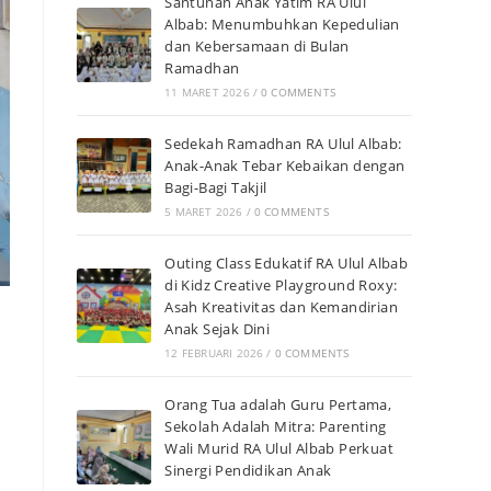
Santunan Anak Yatim RA Ulul
Albab: Menumbuhkan Kepedulian
dan Kebersamaan di Bulan
Ramadhan
11 MARET 2026
/
0 COMMENTS
Sedekah Ramadhan RA Ulul Albab:
Anak-Anak Tebar Kebaikan dengan
Bagi-Bagi Takjil
5 MARET 2026
/
0 COMMENTS
Outing Class Edukatif RA Ulul Albab
di Kidz Creative Playground Roxy:
Asah Kreativitas dan Kemandirian
Anak Sejak Dini
12 FEBRUARI 2026
/
0 COMMENTS
Orang Tua adalah Guru Pertama,
Sekolah Adalah Mitra: Parenting
Wali Murid RA Ulul Albab Perkuat
Sinergi Pendidikan Anak