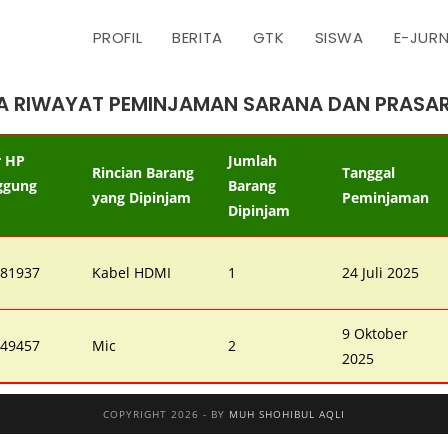
PROFIL
BERITA
GTK
SISWA
E-JUR
A RIWAYAT PEMINJAMAN SARANA DAN PRASA
 HP
Jumlah
Rincian Barang
Tanggal
ggung
Barang
yang Dipinjam
Peminjaman
Dipinjam
81937
Kabel HDMI
1
24 Juli 2025
9 Oktober
49457
Mic
2
2025
COPYRIGHT 2026 - BY
MUH SHOHIBUL AQLI