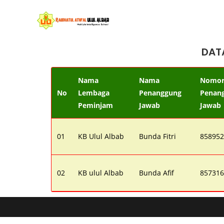
DAT
Nama
Nama
Nomor
No
Lembaga
Penanggung
Penan
Peminjam
Jawab
Jawab
01
KB Ulul Albab
Bunda Fitri
858952
02
KB ulul Albab
Bunda Afif
857316